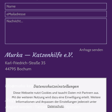
Murka — Katzenhilfe e.V.
Karl-Friedrich-Straße 35
44795 Bochum
info@murka-katzenhilfe-russland.de
Datenschutzeinstellungen
Diese Webseite nutzt Cookies und tauscht Daten mit Partnern aus.
Mit der weiteren Nutzung wird dazu eine Einwilligung erteilt. Weitere
Helfen Sie uns!
Informationen und Anpassen der Einstellungen jederzeit unter
Datenschutz
.
Mitglied werden
·
Tierpate werden
·
Spenden