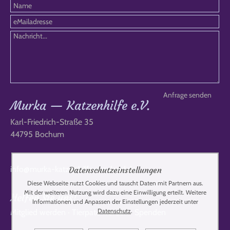
Murka — Katzenhilfe e.V.
Karl-Friedrich-Straße 35
44795 Bochum
info@murka-katzenhilfe-russland.de
Datenschutzeinstellungen
Diese Webseite nutzt Cookies und tauscht Daten mit Partnern aus.
Mit der weiteren Nutzung wird dazu eine Einwilligung erteilt. Weitere
Helfen Sie uns!
Informationen und Anpassen der Einstellungen jederzeit unter
Datenschutz
.
Mitglied werden
·
Tierpate werden
·
Spenden