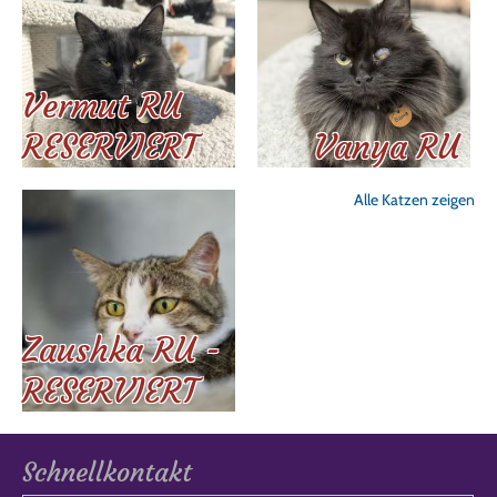
Vermut RU
RESERVIERT
Vanya RU
Alle Katzen zeigen
Zaushka RU -
RESERVIERT
Schnellkontakt