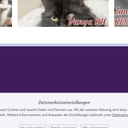
Zau
Vanya RU
RES
Datenschutzeinstellungen
utzt Cookies und tauscht Daten mit Partnern aus. Mit der weiteren Nutzung wird dazu 
teilt. Weitere Informationen und Anpassen der Einstellungen jederzeit unter
Datenschu
nden
Nur notwendige
Details anzeigen
Alles akzeptieren