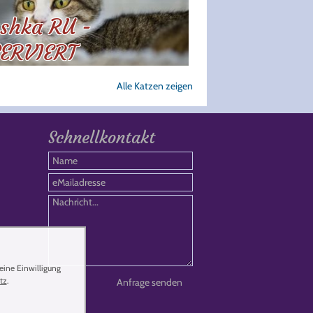
shka RU -
ERVIERT
Alle Katzen zeigen
Schnellkontakt
eine Einwilligung
tz
.