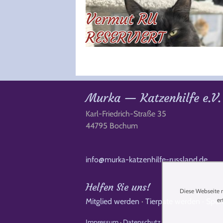
Vermut RU
RESERVIERT
Murka — Katzenhilfe e.V.
Karl-Friedrich-Straße 35
44795 Bochum
info@murka-katzenhilfe-russland.de
Helfen Sie uns!
Diese Webseite n
er
Mitglied werden
·
Tierpate werden
·
Spe
Impressum
·
Datenschutz