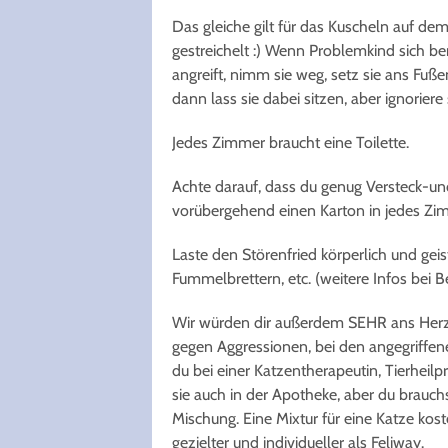
Das gleiche gilt für das Kuscheln auf de
gestreichelt :) Wenn Problemkind sich be
angreift, nimm sie weg, setz sie ans Fuß
dann lass sie dabei sitzen, aber ignoriere 
Jedes Zimmer braucht eine Toilette.
Achte darauf, dass du genug Versteck-und 
vorübergehend einen Karton in jedes Zim
Laste den Störenfried körperlich und geist
Fummelbrettern, etc. (weitere Infos bei Be
Wir würden dir außerdem SEHR ans Herz l
gegen Aggressionen, bei den angegriff
du bei einer Katzentherapeutin, Tierheilp
sie auch in der Apotheke, aber du brauc
Mischung. Eine Mixtur für eine Katze kos
gezielter und individueller als Feliway.