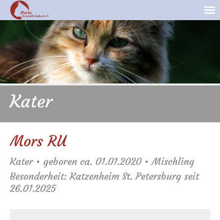
Kater
Mors RU
Kater • geboren ca. 01.01.2020 • Mischling
Besonderheit: Katzenheim St. Petersburg seit
26.01.2025