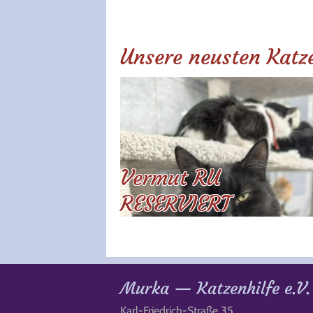
Unsere neusten Katz
Vermut RU
RESERVIERT
Murka — Katzenhilfe e.V.
Karl-Friedrich-Straße 35