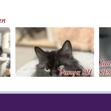
en
Zau
Vanya RU
RES