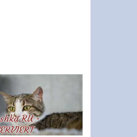
shka RU -
ERVIERT