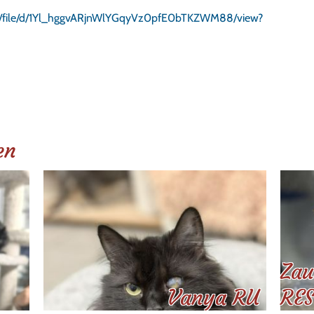
com/file/d/1Yl_hggvARjnWlYGqyVz0pfE0bTKZWM88/view?
en
Zau
Vanya RU
RES