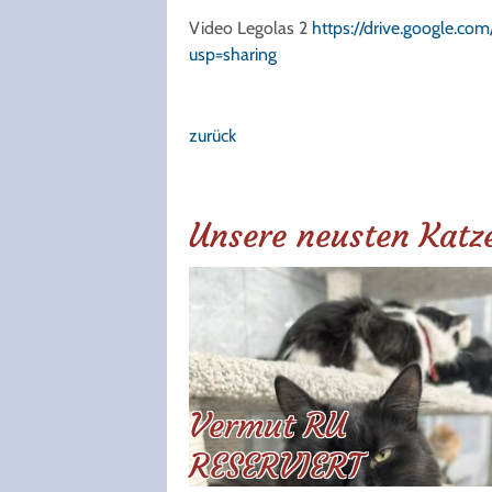
Video Legolas 2
https://drive.google.
usp=sharing
zurück
Unsere neusten Katz
Vermut RU
RESERVIERT