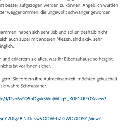
 dort besser aufgezogen werden zu können. Angeblich wurden
 Mutter weggenommen, die ungewollt schwanger geworden
ammen, haben sich sehr lieb und sollen deshalb nicht
sich auch super mit anderen Miezen, sind aktiv, sehr
änglich.
und erklettern sie alles, was ihr Elbenzuhause so hergibt.
chts ist vor ihnen sicher.
ern. Sie fordern ihre Aufmerksamkeit, möchten gekuschelt
d sie wahre Schmusianer.
m/file/d/1Tvo6sYQ5nDgvk5WuJWl-q5_X0FGUlE0X/view?
/file/d/120fgZ8jNiTIciswVODW-hZjGWO7XOSYj/view?