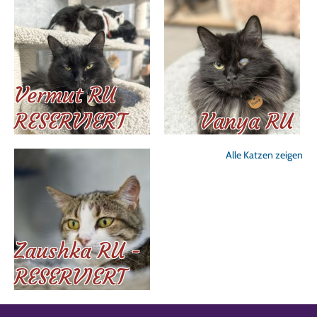
Vermut RU
RESERVIERT
Vanya RU
Alle Katzen zeigen
Zaushka RU -
RESERVIERT