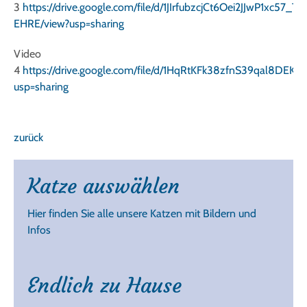
3
https://drive.google.com/file/d/1JIrfubzcjCt6Oei2JJwP1xc57_T-
EHRE/view?usp=sharing
Video
4
https://drive.google.com/file/d/1HqRtKFk38zfnS39qal8DEK
usp=sharing
zurück
Katze auswählen
Hier finden Sie alle unsere Katzen mit Bildern und
Infos
Endlich zu Hause