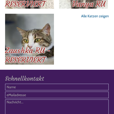
RESERVIERT
Vanya RU
Alle Katzen zeigen
Zaushka RU -
RESERVIERT
Schnellkontakt