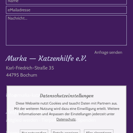
Murka — Katzenhilfe e.V.
Karl-Friedrich-Straße 35
44795 Bochum
info@murka-katzenhilfe-russland.de
Datenschutzeinstellungen
Diese Webseite nutzt Cookies und tauscht Daten mit Partnern aus.
Mit der weiteren Nutzung wird dazu eine Einwilligung erteilt. Weitere
Helfen Sie uns!
Informationen und Anpassen der Einstellungen jederzeit unter
Datenschutz
.
Mitglied werden
·
Tierpate werden
·
Spenden
Impressum
·
Datenschutz
Nur notwendige
Details anzeigen
Alles akzeptieren