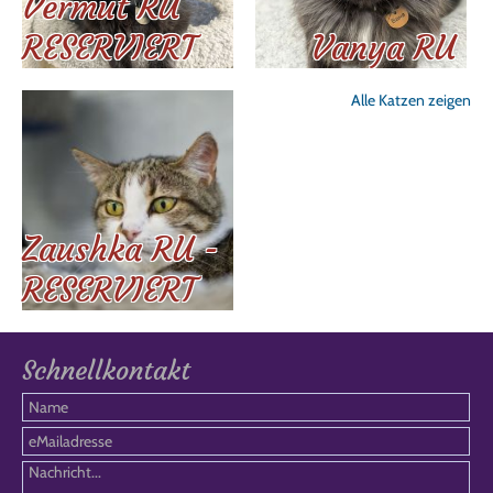
Vermut RU
RESERVIERT
Vanya RU
Alle Katzen zeigen
Zaushka RU -
RESERVIERT
Schnellkontakt