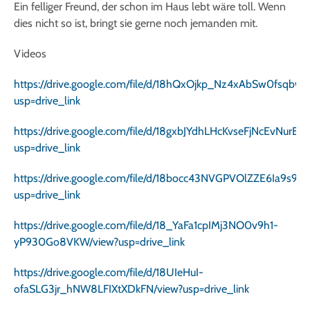
Ein felliger Freund, der schon im Haus lebt wäre toll. Wenn
dies nicht so ist, bringt sie gerne noch jemanden mit.
Videos
https://drive.google.com/file/d/18hQxOjkp_Nz4xAbSw0fsqbw
usp=drive_link
https://drive.google.com/file/d/18gxbJYdhLHcKvseFjNcEvNurB
usp=drive_link
https://drive.google.com/file/d/18bocc43NVGPVOlZZE6Ia9s9E
usp=drive_link
https://drive.google.com/file/d/18_YaFa1cpIMj3NO0v9h1-
yP930Go8VKW/view?usp=drive_link
https://drive.google.com/file/d/18UIeHuI-
ofaSLG3jr_hNW8LFIXtXDkFN/view?usp=drive_link