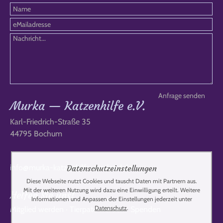
Murka — Katzenhilfe e.V.
Karl-Friedrich-Straße 35
44795 Bochum
info@murka-katzenhilfe-russland.de
Datenschutzeinstellungen
Diese Webseite nutzt Cookies und tauscht Daten mit Partnern aus.
Mit der weiteren Nutzung wird dazu eine Einwilligung erteilt. Weitere
Helfen Sie uns!
Informationen und Anpassen der Einstellungen jederzeit unter
Datenschutz
.
Mitglied werden
·
Tierpate werden
·
Spenden