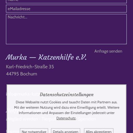
Murka — Katzenhilfe e.V.
Karl-Friedrich-Straße 35
44795 Bochum
info@murka-katzenhilfe-russland.de
Datenschutzeinstellungen
Diese Webseite nutzt Cookies und tauscht Daten mit Partnern aus.
Mit der weiteren Nutzung wird dazu eine Einwilligung erteilt. Weitere
Helfen Sie uns!
Informationen und Anpassen der Einstellungen jederzeit unter
Datenschutz
.
Mitglied werden
·
Tierpate werden
·
Spenden
Impressum
·
Datenschutz
Nur notwendige
Details anzeigen
Alles akzeptieren