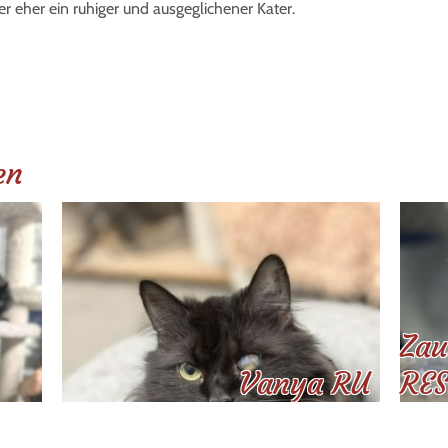
ber eher ein ruhiger und ausgeglichener Kater.
en
Zau
Vanya RU
RES