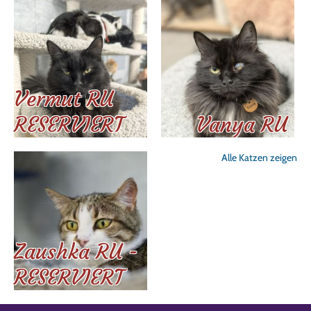
Vermut RU
RESERVIERT
Vanya RU
Alle Katzen zeigen
Zaushka RU -
RESERVIERT