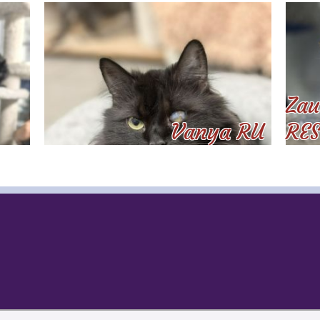
Zau
Vanya RU
RES