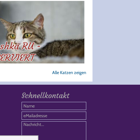
shka RU -
ERVIERT
Alle Katzen zeigen
Schnellkontakt