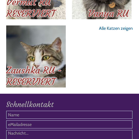
Vermut RU
RESERVIERT
Vanya RU
Alle Katzen zeigen
Zaushka RU -
RESERVIERT
Schnellkontakt