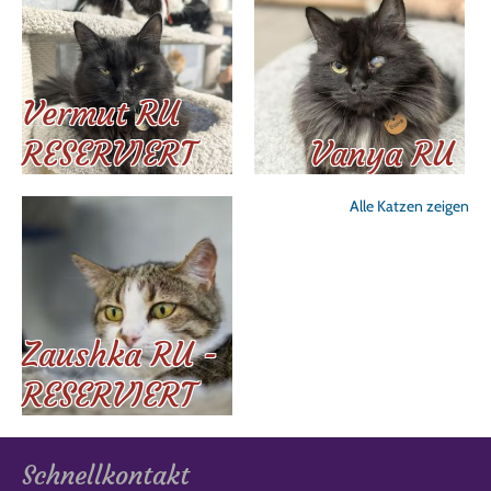
Vermut RU
RESERVIERT
Vanya RU
Alle Katzen zeigen
Zaushka RU -
RESERVIERT
Schnellkontakt