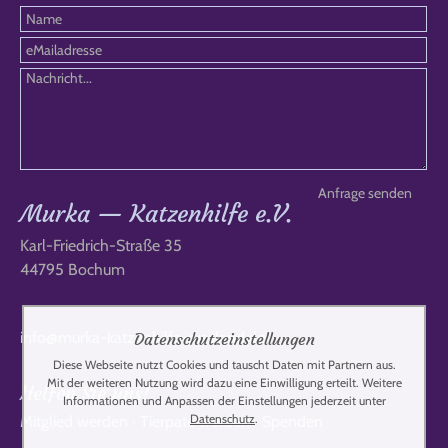
Murka — Katzenhilfe e.V.
Karl-Friedrich-Straße 35
44795 Bochum
info@murka-katzenhilfe-russland.de
Datenschutzeinstellungen
Diese Webseite nutzt Cookies und tauscht Daten mit Partnern aus.
Mit der weiteren Nutzung wird dazu eine Einwilligung erteilt. Weitere
Helfen Sie uns!
Informationen und Anpassen der Einstellungen jederzeit unter
Datenschutz
.
Mitglied werden
·
Tierpate werden
·
Spenden