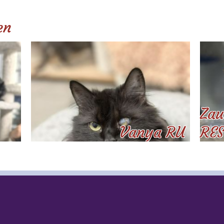
en
Zau
Vanya RU
RES