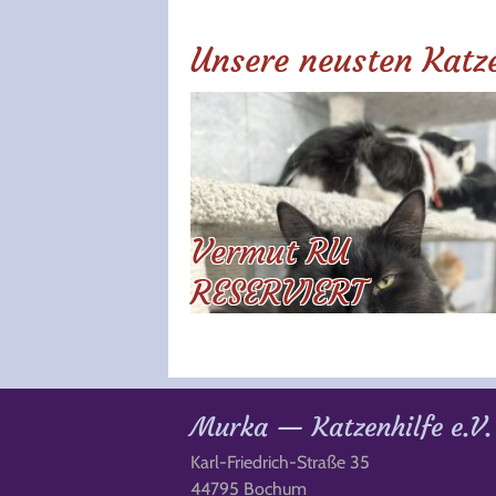
Unsere neusten Katz
Vermut RU
RESERVIERT
Murka — Katzenhilfe e.V.
Karl-Friedrich-Straße 35
44795 Bochum