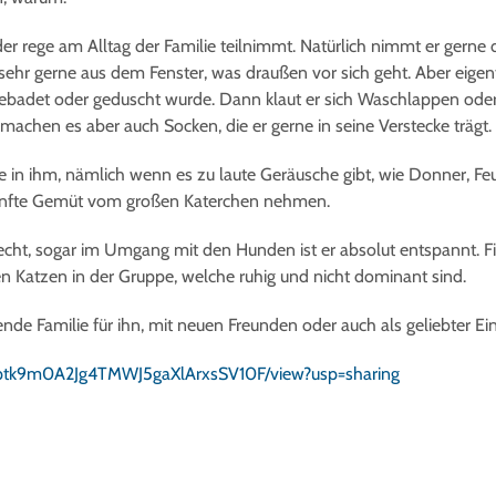
er, der rege am Alltag der Familie teilnimmt. Natürlich nimmt er ger
ehr gerne aus dem Fenster, was draußen vor sich geht. Aber eigentl
e gebadet oder geduscht wurde. Dann klaut er sich Waschlappen o
 machen es aber auch Socken, die er gerne in seine Verstecke trägt.
e in ihm, nämlich wenn es zu laute Geräusche gibt, wie Donner, Fe
 sanfte Gemüt vom großen Katerchen nehmen.
cht, sogar im Umgang mit den Hunden ist er absolut entspannt. Fil
en Katzen in der Gruppe, welche ruhig und nicht dominant sind.
ende Familie für ihn, mit neuen Freunden oder auch als geliebter Ein
1yllptk9m0A2Jg4TMWJ5gaXlArxsSV10F/view?usp=sharing