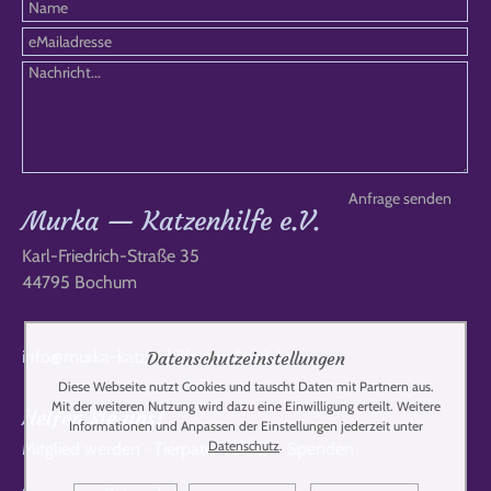
Murka — Katzenhilfe e.V.
Karl-Friedrich-Straße 35
44795 Bochum
info@murka-katzenhilfe-russland.de
Datenschutzeinstellungen
Diese Webseite nutzt Cookies und tauscht Daten mit Partnern aus.
Mit der weiteren Nutzung wird dazu eine Einwilligung erteilt. Weitere
Helfen Sie uns!
Informationen und Anpassen der Einstellungen jederzeit unter
Datenschutz
.
Mitglied werden
·
Tierpate werden
·
Spenden