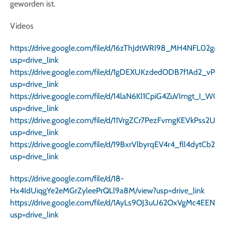
geworden ist.
Videos
https://drive.google.com/file/d/16zThJdtWRI98_MH4NFL02g
usp=drive_link
https://drive.google.com/file/d/1gDEXUKzdedODB7f1Ad2_vPjn
usp=drive_link
https://drive.google.com/file/d/14laN6Kl1CpiG4ZuVImgt_I_W0c
usp=drive_link
https://drive.google.com/file/d/11VrgZCr7PezFvmgKEVkPss2UX
usp=drive_link
https://drive.google.com/file/d/19BxrVlbyrqEV4r4_fll4dytCb2
usp=drive_link
https://drive.google.com/file/d/18-
Hx4IdUiqgYe2eMGrZyleePrQLl9a8M/view?usp=drive_link
https://drive.google.com/file/d/1AyLs9OJ3uU62OxVgMc4EENoy
usp=drive_link