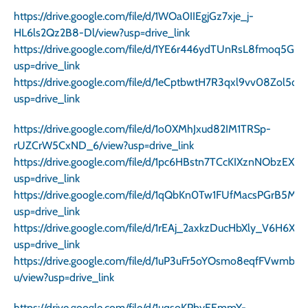
https://drive.google.com/file/d/1WOa0IIEgjGz7xje_j-
HL6ls2Qz2B8-Dl/view?usp=drive_link
https://drive.google.com/file/d/1YE6r446ydTUnRsL8fmoq5GC
usp=drive_link
https://drive.google.com/file/d/1eCptbwtH7R3qxl9vv08Zol5q
usp=drive_link
https://drive.google.com/file/d/1o0XMhJxud82IM1TRSp-
rUZCrW5CxND_6/view?usp=drive_link
https://drive.google.com/file/d/1pc6HBstn7TCcKIXznNObzEXh
usp=drive_link
https://drive.google.com/file/d/1qQbKn0Tw1FUfMacsPGrB5Ml
usp=drive_link
https://drive.google.com/file/d/1rEAj_2axkzDucHbXly_V6H6Xc
usp=drive_link
https://drive.google.com/file/d/1uP3uFr5oYOsmo8eqfFVwmb
u/view?usp=drive_link
https://drive.google.com/file/d/1uqsoKPbyEEmmY-