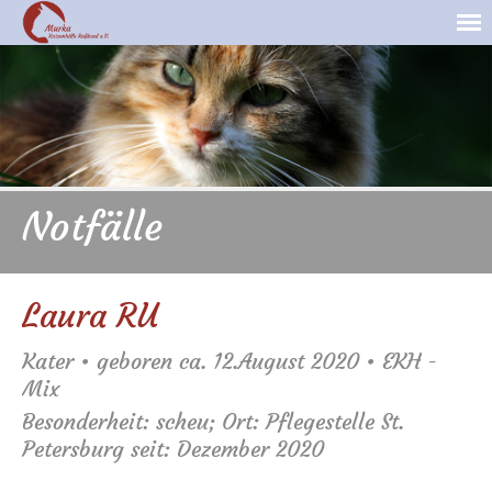
Notfälle
Laura RU
Kater • geboren ca. 12.August 2020 • EKH -
Mix
Besonderheit: scheu; Ort: Pflegestelle St.
Petersburg seit: Dezember 2020