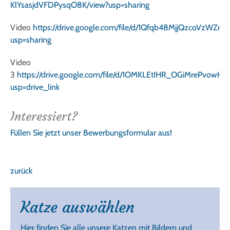
KlYsasjdVFDPysqO8K/view?usp=sharing
Video
https://drive.google.com/file/d/1Qfqb48MjjQzcoVzWZ
usp=sharing
Video
3
https://drive.google.com/file/d/1OMKLEtIHR_OGiMrePvow
usp=drive_link
Interessiert?
Füllen Sie jetzt unser Bewerbungsformular aus!
zurück
Katze auswählen
Hier finden Sie alle unsere Katzen mit Bildern und