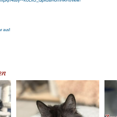
d/1DEfxpXJn4sBy--K0LXU_QpKbBHomHRH1/view?
r aus!
en