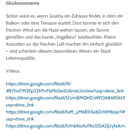
Glücksmomente
Schön wäre es, wenn Grusha ein Zuhause findet, in dem ein
Balkon oder eine Terrasse wartet. Dort könnte er sich den
frischen Wind um die Nase wehen lassen, die Sonne
genießen und das bunte „Vogelkino“ beobachten. Kleine
Auszeiten an der frischen Luft machen ihn einfach glücklich
– und schenken diesem besonderen Wesen ein Stück
Lebensqualität.
Videos
https://drive.google.com/file/d/1X-
4R7fxeTM2Ep32HTvF6Me2erlGAmeUx/view?usp=drive_link
https://drive.google.com/file/d/1Zzm8MQHZcWFOA86R5k0UK
usp=drive_link
https://drive.google.com/file/d/1uM_yM6RX3a6DrWHKopcf49k
usp=drive_link
https://drive.google.com/file/d/1vfnkAlsAxFAz0l5AZjUyfaAmo7