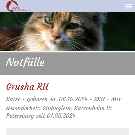
Notfälle
Grusha RU
Katze • geboren ca. 06.10.2024 • EKH - Mix
Besonderheit: Einäuglein; Katzenheim St.
Petersburg seit 01.05.2024